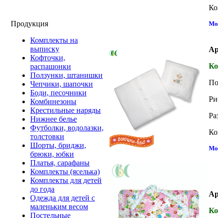
Ко
Продукция
Мо
Комплекты на
выписку
Ар
Кофточки,
Ко
распашонки
Ползунки, штанишки
По
Чепчики, шапочки
Боди, песочники
Ри
Комбинезоны
Крестильные наряды
Ра
Нижнее белье
Футболки, водолазки,
Ко
толстовки
Шорты, бриджи,
Мо
брюки, юбки
Платья, сарафаны
Комплекты (яселька)
Комплекты для детей
до года
Ар
Одежда для детей с
маленьким весом
Ко
Постельные