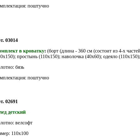
мплектация: поштучно
т. 03014
омплект в кроватку
:
(борт (длина - 360 см (состоит из 4-х часте
10х150); простынь (110х150); наволочка (40х60); одеяло (110х150)
лотно: бязь
мплектация: поштучно
т. 02691
ед детский
лотно: велсофт
змер: 110х100