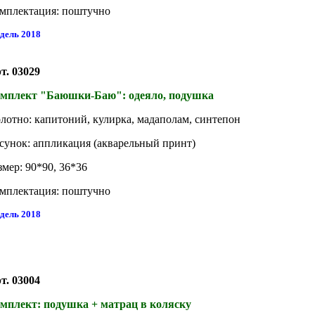
мплектация: поштучно
дель 2018
т. 03029
мплект "Баюшки-Баю": одеяло, подушка
лотно: капитоний, кулирка, мадаполам, синтепон
сунок: аппликация (акварельный принт)
змер: 90*90, 36*36
мплектация: поштучно
дель 2018
т. 03004
мплект: подушка + матрац в коляску