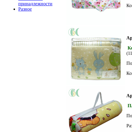
принадлежности
Ко
Разное
Ар
К
(1
По
Ко
Ар
Пл
По
Ра