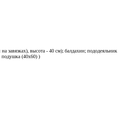
й на завязках), высота - 40 см); балдахин; пододеяльник
; подушка (40х60) )