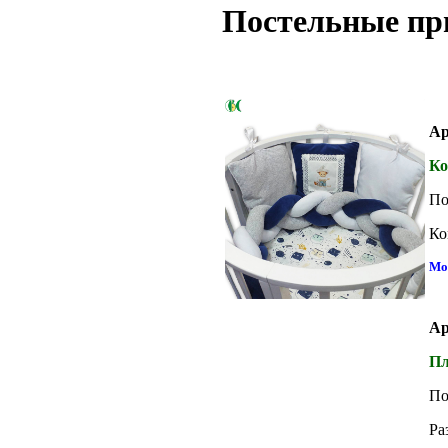
Постельные пр
Ар
Ко
По
Ко
Мо
Ар
Пл
По
Ра