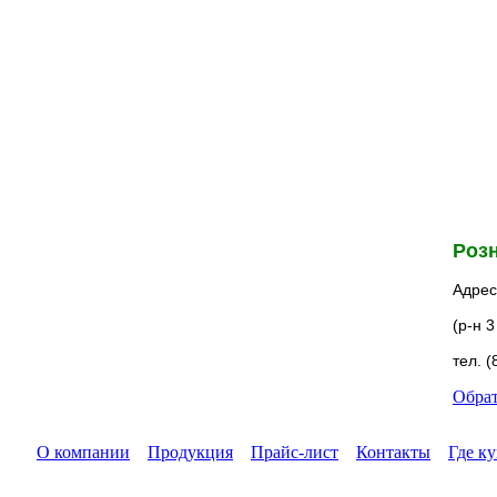
Розн
Адрес:
(р-н 
тел. (
Обрат
О компании
Продукция
Прайс-лист
Контакты
Где к