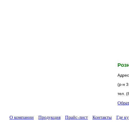
Розн
Адрес:
(р-н 
тел. (
Обрат
О компании
Продукция
Прайс-лист
Контакты
Где к