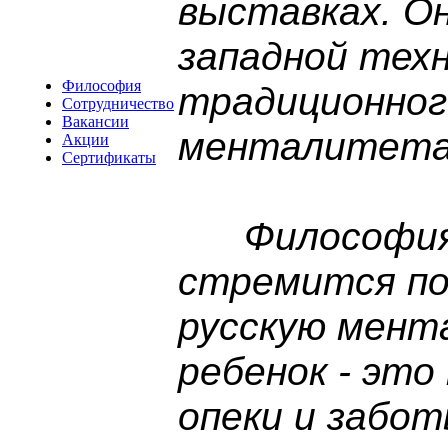
выставках. Он
западной тех
Философия
традиционног
Сотрудничество
Вакансии
менталитета
Акции
Сертификаты
Философия 
стремится по
русскую мент
ребенок - это
опеки и забо